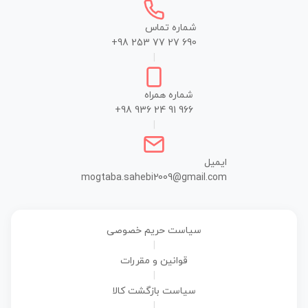
شماره تماس
+98 253 77 27 690
|
شماره همراه
+98 936 24 91 966
|
ایمیل
mogtaba.sahebi2009@gmail.com
سیاست حریم خصوصی
|
قوانین و مقررات
|
سیاست بازگشت کالا
|