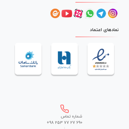
نمادهای اعتماد
شماره تماس
+98 253 77 27 690