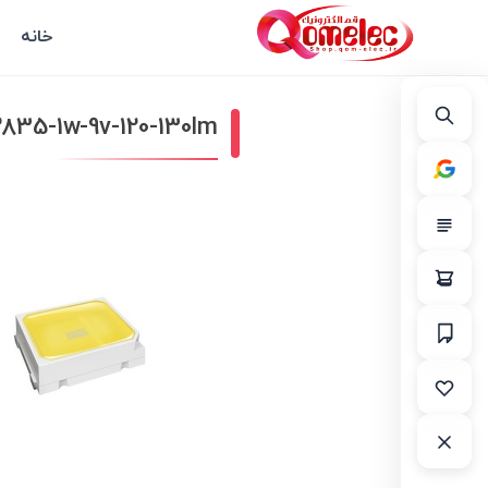
خانه
ed-smd-2835-1w-9v-120-130lm