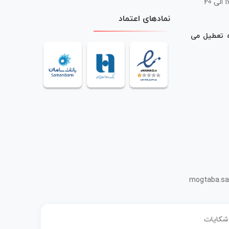
 20
نمادهای اعتماد
ه تعطیل می
mogtaba.sa
 شکایات