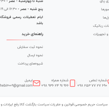
شنبه تا چهارشنبه - عصر -
16:30 الی
ی پای
پنج شنبه - عصر -
16:30 الی 19
ورها
ایام تعطیلات رسمی فروشگا
ل‌ها
باشد
ات رباتیک
راهنمای خرید
ر و تجهیزات
نحوه ثبت سفارش
نحوه ارسال
شیوه‌های پرداخت
شماره تماس
شماره همراه
ایمیل
|
|
hebi2009@gmail.com
+98 936 24 91 966
+98 253 77 27 690
سیاست حریم خصوصی
|
قوانین و مقررات
|
سیاست بازگشت کالا
|
رفع ایرادات و