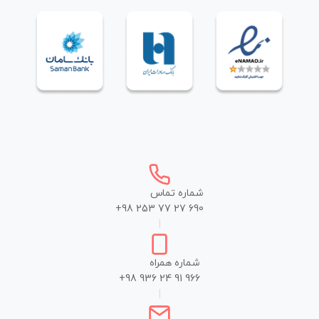
شماره تماس
+98 253 77 27 690
|
شماره همراه
+98 936 24 91 966
|