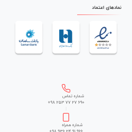
نمادهای اعتماد
شماره تماس
+98 253 77 27 690
|
شماره همراه
+98 936 24 91 966