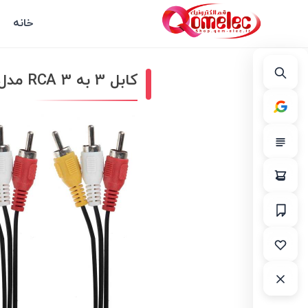
خانه
کابل 3 به 3 RCA مدل R3 طول 1 متر