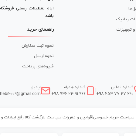
ایام تعطیلات رسمی فروشگا
ل‌ها
باشد
ات رباتیک
راهنمای خرید
ر و تجهیزات
نحوه ثبت سفارش
نحوه ارسال
شیوه‌های پرداخت
شماره تماس
شماره همراه
ایمیل
|
|
hebi2009@gmail.com
+98 936 24 91 966
+98 253 77 27 690
سیاست حریم خصوصی
|
قوانین و مقررات
|
سیاست بازگشت کالا
|
رفع ایرادات و