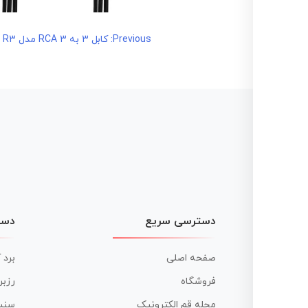
راهبری
Previous:
کابل 3 به 3 RCA مدل R3 طول 1 متر
نوشته
دسترسی سریع
دست
صفحه اصلی
برد 
فروشگاه
رزبر
مجله قم الکترونیک
سنس