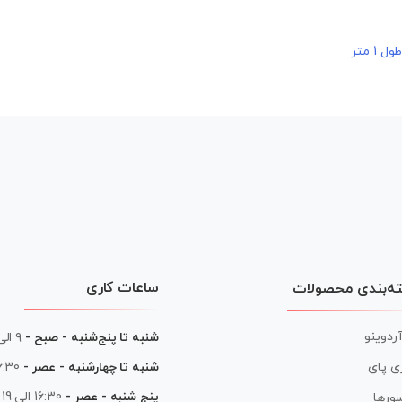
ساعات کاری
ه‌بندی محصولات
آردوینو
شنبه تا پنج‌شنبه - صبح -
۹ الی ۱۳
شنبه تا چهارشنبه - عصر -
16:30 الی
ی پای
پنج شنبه - عصر -
16:30 الی 19
ورها