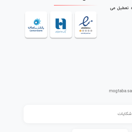
ه تعطیل می
mogtaba.sa
 شکایات