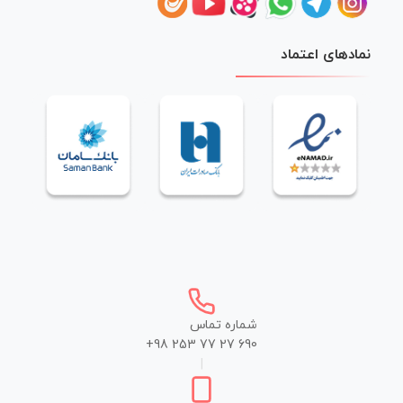
نمادهای اعتماد
شماره تماس
+98 253 77 27 690
|