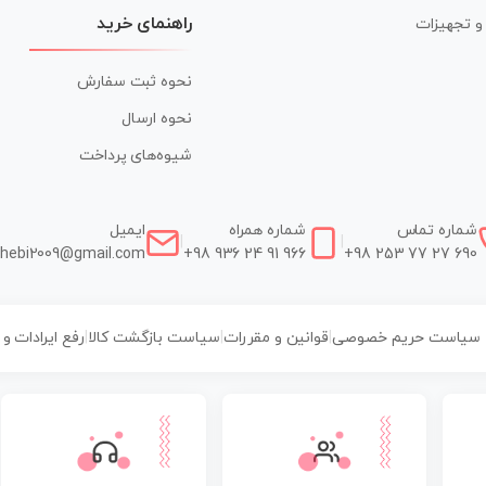
راهنمای خرید
ر و تجهیزات
نحوه ثبت سفارش
نحوه ارسال
شیوه‌های پرداخت
شماره تماس
شماره همراه
ایمیل
|
|
hebi2009@gmail.com
+98 936 24 91 966
+98 253 77 27 690
سیاست حریم خصوصی
|
قوانین و مقررات
|
سیاست بازگشت کالا
|
رفع ایرادات و