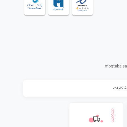
mogtaba.sa
 شکایات