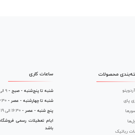
ساعات کاری
ه‌بندی محصولات
آردوینو
شنبه تا پنج‌شنبه - صبح -
۹ الی ۱۳
شنبه تا چهارشنبه - عصر -
16:30 الی
ی پای
پنج شنبه - عصر -
16:30 الی 19
ورها
ایام تعطیلات رسمی فروشگا
ل‌ها
باشد
ات رباتیک