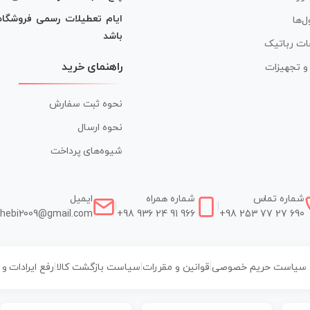
ایام تعطیلات رسمی فروشگا
ل‌ها
باشد
ات رباتیک
راهنمای خرید
ر و تجهیزات
نحوه ثبت سفارش
نحوه ارسال
شیوه‌های پرداخت
شماره تماس
شماره همراه
ایمیل
|
|
hebi2009@gmail.com
+98 936 24 91 966
+98 253 77 27 690
سیاست حریم خصوصی
|
قوانین و مقررات
|
سیاست بازگشت کالا
|
رفع ایرادات و