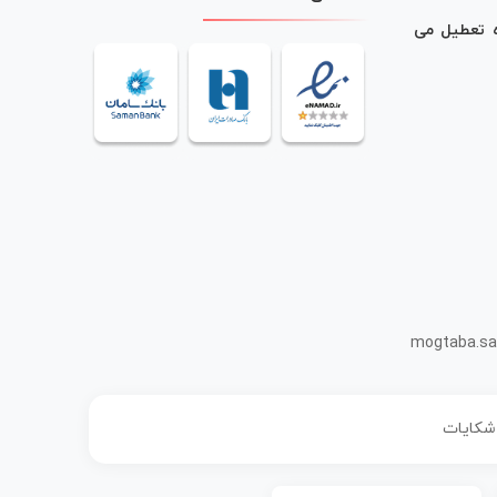
ه تعطیل می
mogtaba.sa
 شکایات