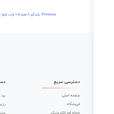
راهبری
Previous:
بلندگو 8 اهم 0.5 وات قطر 40mm باریک
نوشته
دسترسی سریع
دست
صفحه اصلی
برد 
فروشگاه
رزبر
مجله قم الکترونیک
سنس