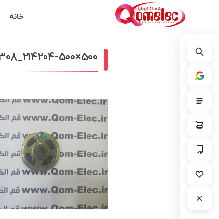
خانه
308_214204-500×500