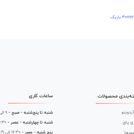
ساعات کاری
ه‌بندی محصولات
آردوینو
شنبه تا پنج‌شنبه - صبح -
۹ الی ۱۳
شنبه تا چهارشنبه - عصر -
16:30 الی
ی پای
پنج شنبه - عصر -
16:30 الی 19
ورها