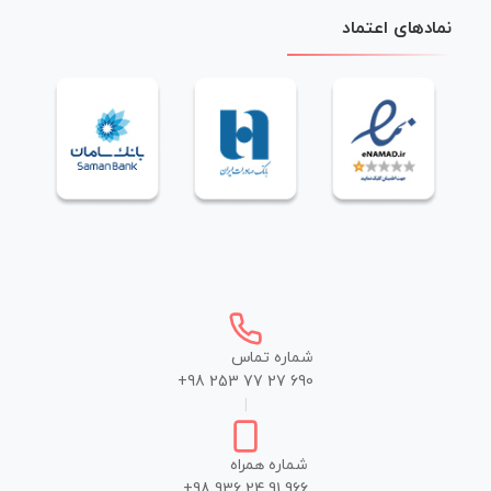
نمادهای اعتماد
شماره تماس
+98 253 77 27 690
|
شماره همراه
+98 936 24 91 966