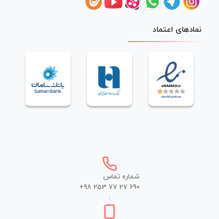
نمادهای اعتماد
شماره تماس
+98 253 77 27 690
|