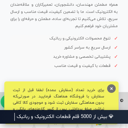
همراه مطمئن مهندسان، دانشجویان، تعمیرکاران و علاقه‌مندان
به الکترونیک است. ما با تضمین کیفیت، قیمت مناسب و ارسال
سریع، تلاش می‌کنیم تا تجربه‌ای ساده، مطمئن و حرفه‌ای را برای
مشتریان خود فراهم کنیم.
تنوع محصولات الکترونیکی و رباتیک
ارسال سریع به سراسر کشور
پشتیبانی تخصصی و مشاوره خرید
قطعات با کیفیت و قیمت مناسب
×
برای خرید تعداد (سفارش عمده) لطفا قبل از ثبت
سفارش با فروشگاه هماهنگ فرمایید. در صورتی‌که
© تمامی حقوق برای فروشگاه تخصصی قم الکترونیک محفوظ می‌باشد.
بدون هماهنگی سفارش ثبت شود و موجودی کالا کافی
نباشد، مبلغ پرداختی پس از کسر کارمزدهای بانکی و
مالیاتی به حساب شما بازگشت داده خواهد شد.
💎 بیش از 5000 قلم قطعات الکترونیک و رباتیک