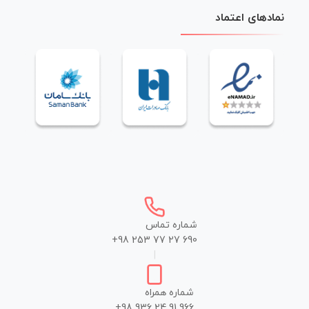
نمادهای اعتماد
شماره تماس
+98 253 77 27 690
|
شماره همراه
+98 936 24 91 966