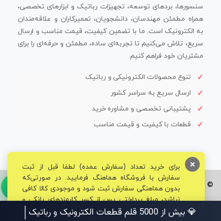
سنسورها، بردهای توسعه، تجهیزات رباتیک و ابزارهای تخصصی،
همراه مطمئن مهندسان، دانشجویان، تعمیرکاران و علاقه‌مندان
به الکترونیک است. ما با تضمین کیفیت، قیمت مناسب و ارسال
سریع، تلاش می‌کنیم تا تجربه‌ای ساده، مطمئن و حرفه‌ای را برای
مشتریان خود فراهم کنیم.
تنوع محصولات الکترونیکی و رباتیک
ارسال سریع به سراسر کشور
پشتیبانی تخصصی و مشاوره خرید
قطعات با کیفیت و قیمت مناسب
×
برای خرید تعداد (سفارش عمده) لطفا قبل از ثبت
سفارش با فروشگاه هماهنگ فرمایید. در صورتی‌که
© تمامی حقوق برای فروشگاه تخصصی قم الکترونیک محفوظ می‌باشد.
بدون هماهنگی سفارش ثبت شود و موجودی کالا کافی
نباشد، مبلغ پرداختی پس از کسر کارمزدهای بانکی و
مالیاتی به حساب شما بازگشت داده خواهد شد.
💎 بیش از 5000 قلم قطعات الکترونیک و رباتیک