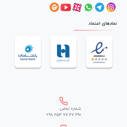
نمادهای اعتماد
شماره تماس
+98 253 77 27 690
|