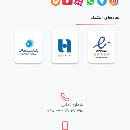
نمادهای اعتماد
شماره تماس
+98 253 77 27 690
|