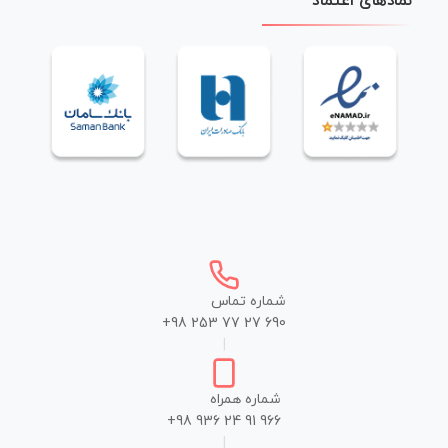
نمادهای اعتماد
شماره تماس
+98 253 77 27 690
|
شماره همراه
+98 936 24 91 966
|