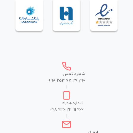
شماره تماس
+98 253 77 27 690
|
شماره همراه
+98 936 24 91 966
|
ایمیل