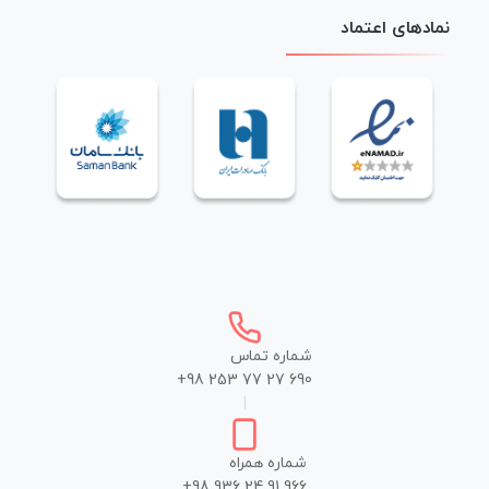
نمادهای اعتماد
شماره تماس
+98 253 77 27 690
|
شماره همراه
+98 936 24 91 966