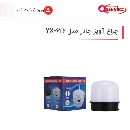
ورود / ثبت نام
چراغ آویز چادر مدل YX-626