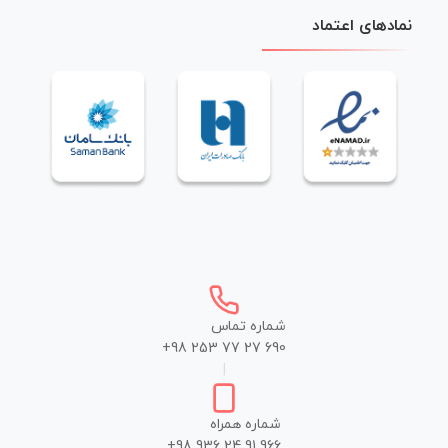
نمادهای اعتماد
شماره تماس
+98 253 77 27 690
|
شماره همراه
+98 936 24 91 966