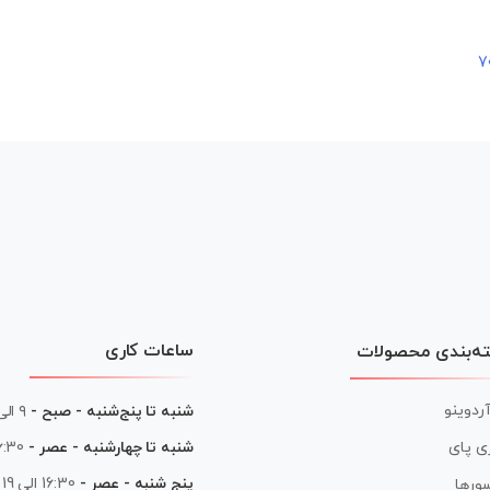
ساعات کاری
ه‌بندی محصولات
آردوینو
شنبه تا پنج‌شنبه - صبح -
۹ الی ۱۳
شنبه تا چهارشنبه - عصر -
16:30 الی
ی پای
پنج شنبه - عصر -
16:30 الی 19
ورها