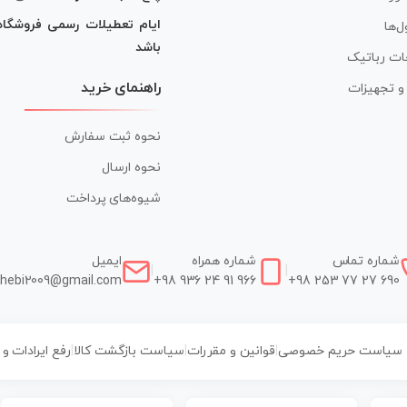
ایام تعطیلات رسمی فروشگا
ل‌ها
باشد
ات رباتیک
راهنمای خرید
ر و تجهیزات
نحوه ثبت سفارش
نحوه ارسال
شیوه‌های پرداخت
شماره تماس
شماره همراه
ایمیل
|
|
hebi2009@gmail.com
+98 936 24 91 966
+98 253 77 27 690
سیاست حریم خصوصی
|
قوانین و مقررات
|
سیاست بازگشت کالا
|
رفع ایرادات و