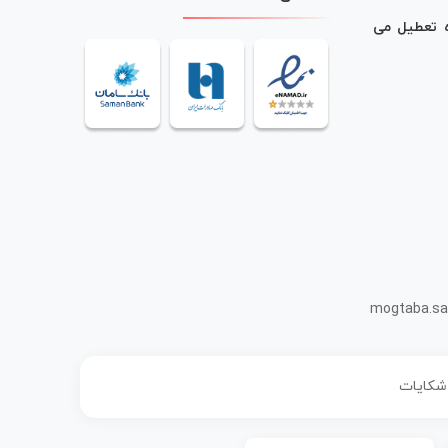
ه تعطیل می
mogtaba.sa
 شکایات