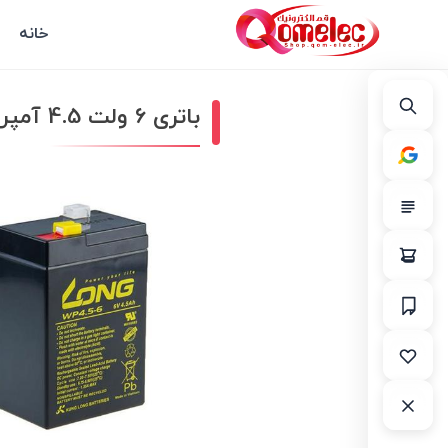
خانه
باتری 6 ولت 4.5 آمپر LONG