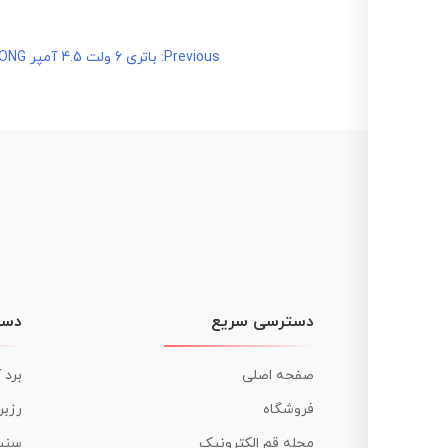
راهبری
Previous:
باتری 6 ولت 4.5 آمپر LONG
نوشته
دسترسی سریع
دست
صفحه اصلی
برد 
فروشگاه
رزبر
مجله قم الکترونیک
سنس