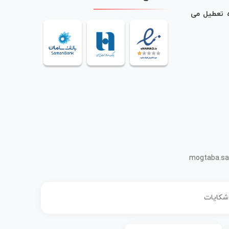
ه تعطیل می
mogtaba.sa
 شکایات