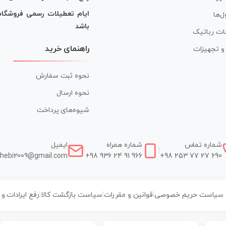
ایام تعطیلات رسمی فروشگا
ل‌ها
باشد
ات رباتیک
راهنمای خرید
ر و تجهیزات
نحوه ثبت سفارش
نحوه ارسال
شیوه‌های پرداخت
شماره تماس
شماره همراه
ایمیل
|
|
hebi2009@gmail.com
+98 936 24 91 966
+98 253 77 27 690
سیاست حریم خصوصی
|
قوانین و مقررات
|
سیاست بازگشت کالا
|
رفع ایرادات و