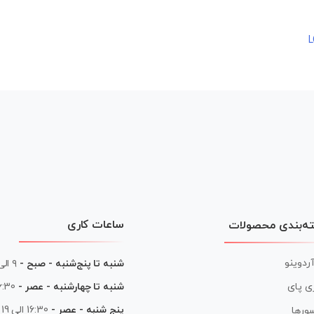
ساعات کاری
ه‌بندی محصولات
آردوینو
شنبه تا پنج‌شنبه - صبح -
۹ الی ۱۳
شنبه تا چهارشنبه - عصر -
16:30 الی
ی پای
پنج شنبه - عصر -
16:30 الی 19
ورها