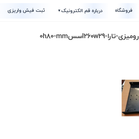
فروشگاه
ثبت فیش واریزی
درباره قم الکترونیک
▼
l260w29سس0h80-mm