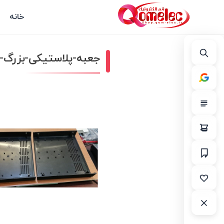
خانه
جعبه-پلاستیکی-بزرگ-رومیزی-تارا-