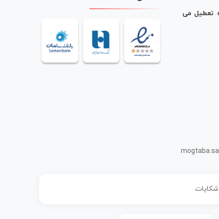
ه تعطیل می
mogtaba.sa
 شکایات