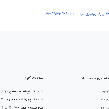
ساعات کاری
ه‌بندی محصولات
آردوینو
شنبه تا پنج‌شنبه - صبح -
۹ الی ۱۳
شنبه تا چهارشنبه - عصر -
16:30 الی
ی پای
پنج شنبه - عصر -
16:30 الی 19
ورها