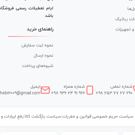
ایام تعطیلات رسمی فروشگا
ل‌ها
باشد
ات رباتیک
راهنمای خرید
ر و تجهیزات
نحوه ثبت سفارش
نحوه ارسال
شیوه‌های پرداخت
شماره تماس
شماره همراه
ایمیل
|
|
hebi2009@gmail.com
+98 936 24 91 966
+98 253 77 27 690
سیاست حریم خصوصی
|
قوانین و مقررات
|
سیاست بازگشت کالا
|
رفع ایرادات و