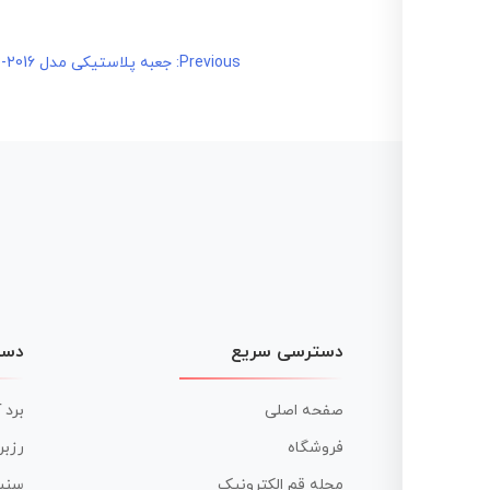
راهبری
Previous:
جعبه پلاستیکی مدل SB-2016 بزرگ رومیزی تارا – L260*W290*H80 mm
نوشته
دسترسی سریع
دست
صفحه اصلی
برد 
فروشگاه
رزبر
مجله قم الکترونیک
سنس