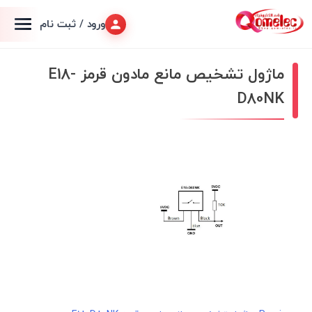
ورود / ثبت نام
ماژول تشخیص مانع مادون قرمز E18-
D80NK