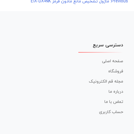
راهبری
Previous:
ماژول تشخیص مانع مادون قرمز E18-D80NK
نوشته
دسترسی سریع
صفحه اصلی
فروشگاه
مجله قم الکترونیک
درباره ما
تماس با ما
حساب کاربری