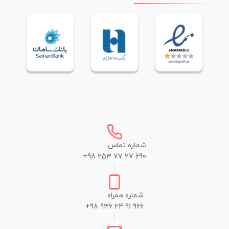
شماره تماس
+98 253 77 27 690
|
شماره همراه
+98 936 24 91 966
|