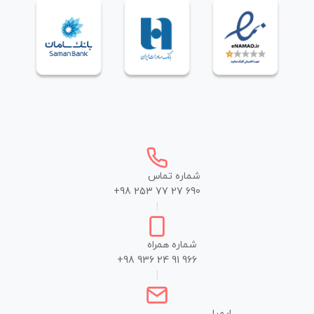
شماره تماس
+98 253 77 27 690
|
شماره همراه
+98 936 24 91 966
|
ایمیل