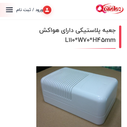
ورود / ثبت نام
جعبه پلاستیکی دارای هواکش
L110*W70*H45mm