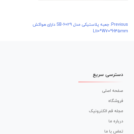
راهبری
Previous:
جعبه پلاستیکی مدل SB-6029 دارای هواکش
L110*W70*H45mm
نوشته
دسترسی سریع
صفحه اصلی
فروشگاه
مجله قم الکترونیک
درباره ما
تماس با ما