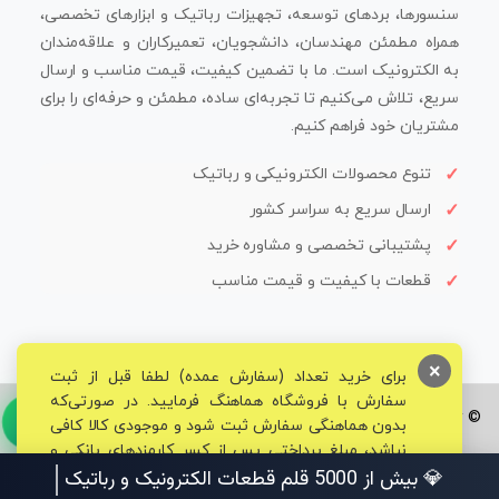
سنسورها، بردهای توسعه، تجهیزات رباتیک و ابزارهای تخصصی،
همراه مطمئن مهندسان، دانشجویان، تعمیرکاران و علاقه‌مندان
به الکترونیک است. ما با تضمین کیفیت، قیمت مناسب و ارسال
سریع، تلاش می‌کنیم تا تجربه‌ای ساده، مطمئن و حرفه‌ای را برای
مشتریان خود فراهم کنیم.
تنوع محصولات الکترونیکی و رباتیک
ارسال سریع به سراسر کشور
پشتیبانی تخصصی و مشاوره خرید
قطعات با کیفیت و قیمت مناسب
×
برای خرید تعداد (سفارش عمده) لطفا قبل از ثبت
سفارش با فروشگاه هماهنگ فرمایید. در صورتی‌که
© تمامی حقوق برای فروشگاه تخصصی قم الکترونیک محفوظ می‌باشد.
بدون هماهنگی سفارش ثبت شود و موجودی کالا کافی
نباشد، مبلغ پرداختی پس از کسر کارمزدهای بانکی و
مالیاتی به حساب شما بازگشت داده خواهد شد.
💎 بیش از 5000 قلم قطعات الکترونیک و رباتیک