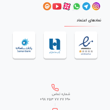
نمادهای اعتماد
شماره تماس
+98 253 77 27 690
|