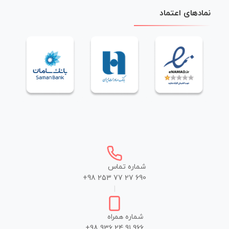
نمادهای اعتماد
شماره تماس
+98 253 77 27 690
|
شماره همراه
+98 936 24 91 966