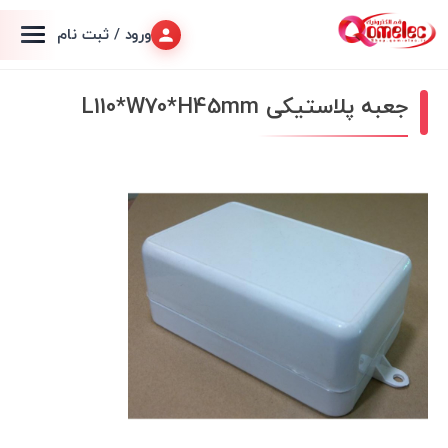
ورود / ثبت نام
جعبه پلاستیکی L110*W70*H45mm