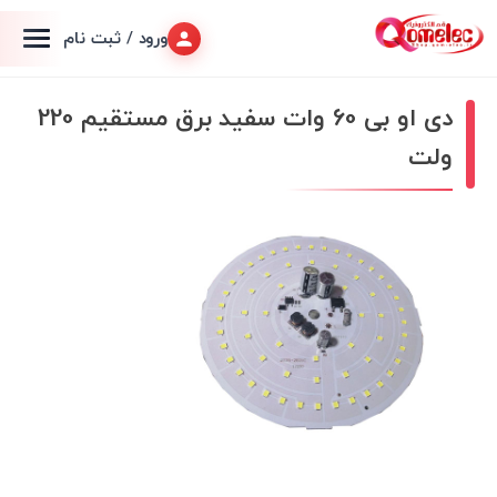
ورود / ثبت نام
دی او بی 60 وات سفید برق مستقیم 220
ولت