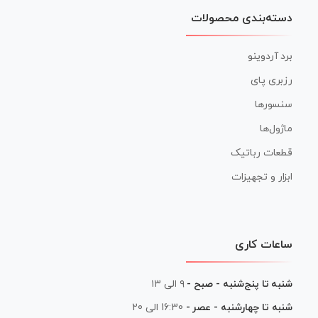
دسته‌بندی محصولات
برد آردوینو
رزبری پای
سنسورها
ماژول‌ها
قطعات رباتیک
ابزار و تجهیزات
ساعات کاری
شنبه تا پنج‌شنبه - صبح -
۹ الی ۱۳
شنبه تا چهارشنبه - عصر -
16:30 الی 20