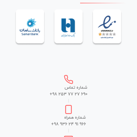
شماره تماس
+98 253 77 27 690
|
شماره همراه
+98 936 24 91 966
|