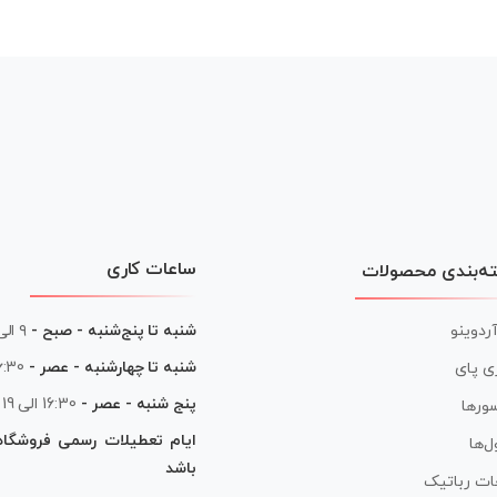
ساعات کاری
ه‌بندی محصولات
آردوینو
شنبه تا پنج‌شنبه - صبح -
۹ الی ۱۳
شنبه تا چهارشنبه - عصر -
16:30 الی
ی پای
پنج شنبه - عصر -
16:30 الی 19
ورها
ایام تعطیلات رسمی فروشگا
ل‌ها
باشد
ات رباتیک