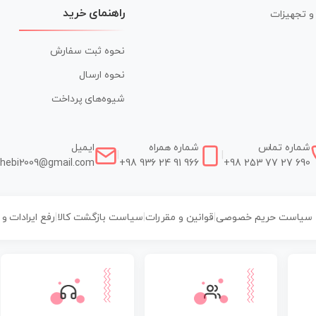
راهنمای خرید
ر و تجهیزات
نحوه ثبت سفارش
نحوه ارسال
شیوه‌های پرداخت
شماره تماس
شماره همراه
ایمیل
|
|
hebi2009@gmail.com
+98 936 24 91 966
+98 253 77 27 690
سیاست حریم خصوصی
|
قوانین و مقررات
|
سیاست بازگشت کالا
|
رفع ایرادات و