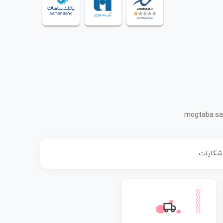
mogtaba.sa
 شکایات