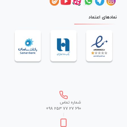
نمادهای اعتماد
شماره تماس
+98 253 77 27 690
|