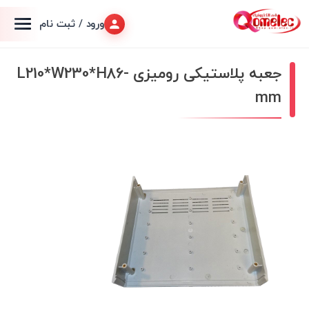
ورود / ثبت نام
جعبه پلاستیکی رومیزی -L210*W230*H86
mm