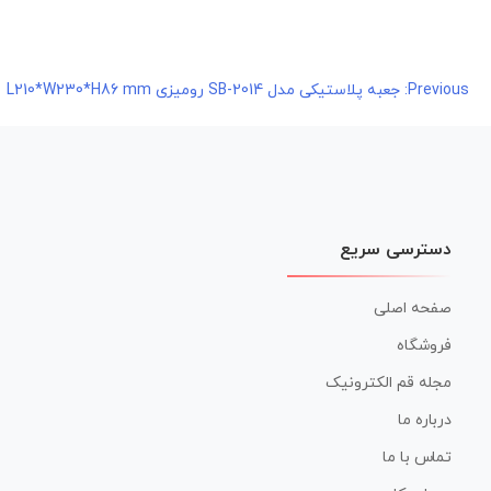
راهبری
Previous:
جعبه پلاستیکی مدل SB-2014 رومیزی L210*W230*H86 mm
نوشته
دسترسی سریع
صفحه اصلی
فروشگاه
مجله قم الکترونیک
درباره ما
تماس با ما