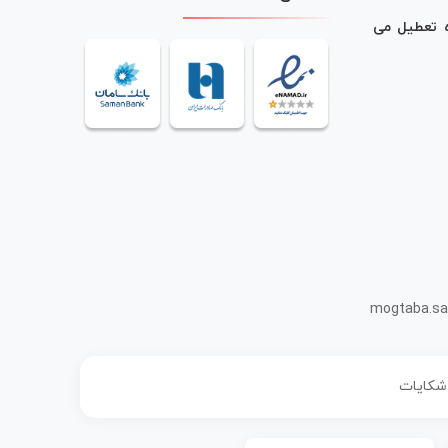
ه تعطیل می
mogtaba.sa
 شکایات