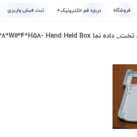
فروشگاه
ثبت فیش واریزی
درباره قم الکترونیک
▼
L238*W134*H58- Hand Held B