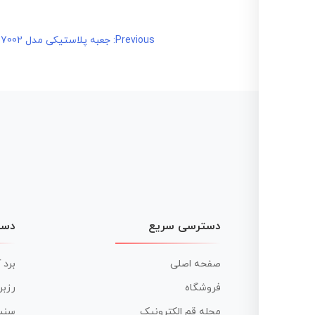
راهبری
Previous:
جعبه پلاستیکی مدل SB-7002 دستی تخت_ داده نما L238*W134*H58
نوشته
دسترسی سریع
دست
صفحه اصلی
برد 
فروشگاه
رزبر
مجله قم الکترونیک
سنس