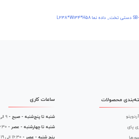
ساعات کاری
ه‌بندی محصولات
آردوینو
شنبه تا پنج‌شنبه - صبح -
۹ الی ۱۳
شنبه تا چهارشنبه - عصر -
16:30 الی
ی پای
پنج شنبه - عصر -
16:30 الی 19
ورها