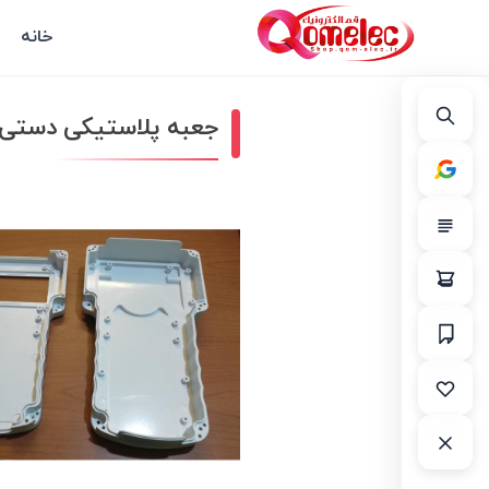
خانه
جعبه پلاستیکی دستی تخت_ داده نما ox