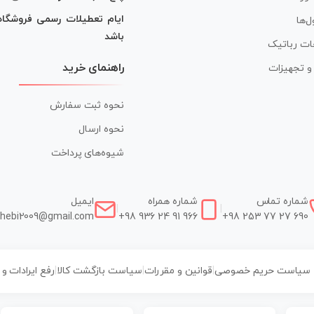
ایام تعطیلات رسمی فروشگا
ل‌ها
باشد
ات رباتیک
راهنمای خرید
ر و تجهیزات
نحوه ثبت سفارش
نحوه ارسال
شیوه‌های پرداخت
شماره تماس
شماره همراه
ایمیل
|
|
hebi2009@gmail.com
+98 936 24 91 966
+98 253 77 27 690
سیاست حریم خصوصی
|
قوانین و مقررات
|
سیاست بازگشت کالا
|
رفع ایرادات و