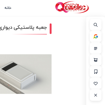
خانه
جعبه پلاستیکی دیواری دارای 107*H45 mm