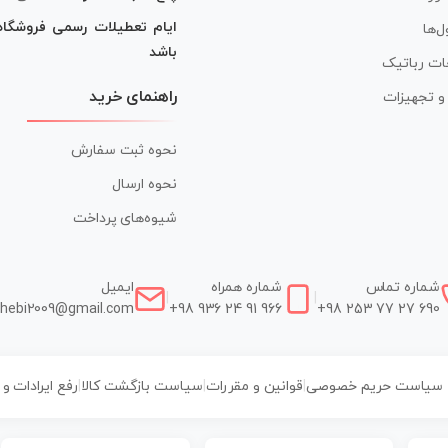
ایام تعطیلات رسمی فروشگا
ل‌ها
باشد
ات رباتیک
راهنمای خرید
ر و تجهیزات
نحوه ثبت سفارش
نحوه ارسال
شیوه‌های پرداخت
شماره تماس
شماره همراه
ایمیل
|
|
hebi2009@gmail.com
+98 936 24 91 966
+98 253 77 27 690
سیاست حریم خصوصی
|
قوانین و مقررات
|
سیاست بازگشت کالا
|
رفع ایرادات و