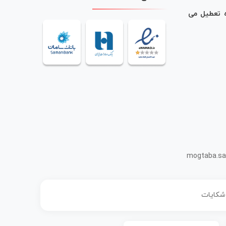
ه تعطیل می
mogtaba.sa
 شکایات