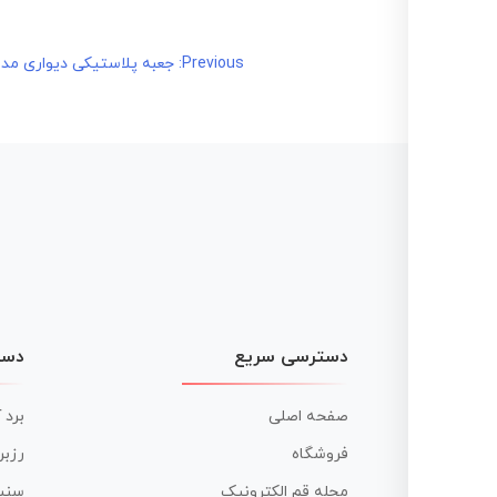
راهبری
Previous:
جعبه پلاستیکی دیواری مدل 5006 ابعاد 8*W107*H45 mm
نوشته
دسترسی سریع
دست
صفحه اصلی
برد 
فروشگاه
رزبر
مجله قم الکترونیک
سنس