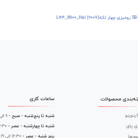
ساعات کاری
ه‌بندی محصولات
آردوینو
شنبه تا پنج‌شنبه - صبح -
۹ الی ۱۳
شنبه تا چهارشنبه - عصر -
16:30 الی
ی پای
پنج شنبه - عصر -
16:30 الی 19
ورها