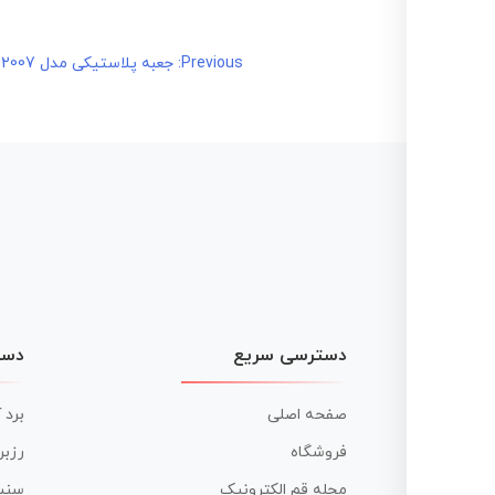
راهبری
Previous:
جعبه پلاستیکی مدل SB-2007 رومیزی چهار تکه(2007) L164_W100_H51
نوشته
دسترسی سریع
دست
صفحه اصلی
برد 
فروشگاه
رزبر
مجله قم الکترونیک
سنس