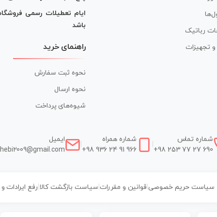
ایام تعطیلات رسمی فروشگا
ل‌ها
باشد
ات رباتیک
راهنمای خرید
ر و تجهیزات
نحوه ثبت سفارش
نحوه ارسال
شیوه‌های پرداخت
شماره تماس
شماره همراه
ایمیل
|
|
hebi2009@gmail.com
+98 936 24 91 966
+98 253 77 27 690
سیاست حریم خصوصی
|
قوانین و مقررات
|
سیاست بازگشت کالا
|
رفع ایرادات و