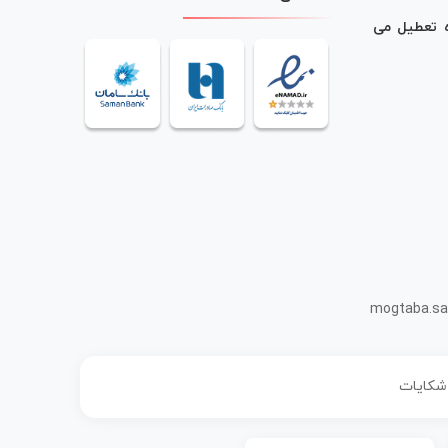
ه تعطیل می
mogtaba.sa
 شکایات