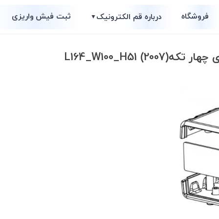
فروشگاه
ثبت فیش واریزی
درباره قم الکترونیک
▼
20) L164_W100_H51