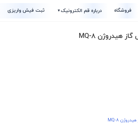
فروشگاه
ثبت فیش واریزی
درباره قم الکترونیک
▼
 هیدروژن MQ-8
روژن MQ-8