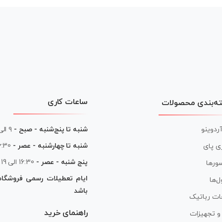
ساعات کاری
ه‌بندی محصولات
آردوینو
شنبه تا پنج‌شنبه - صبح -
۹ الی ۱۳
شنبه تا چهارشنبه - عصر -
16:30 الی
ی پای
پنج شنبه - عصر -
16:30 الی 19
ورها
ایام تعطیلات رسمی فروشگا
ل‌ها
باشد
ات رباتیک
راهنمای خرید
ر و تجهیزات