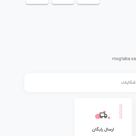
mogtaba.sa
 شکایات
ارسال رایگان