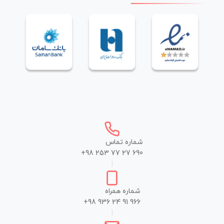
شماره تماس
+98 253 77 27 690
|
شماره همراه
+98 936 24 91 966
|