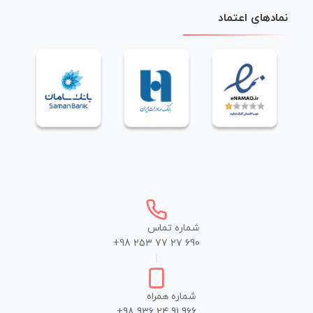
نمادهای اعتماد
شماره تماس
+98 253 77 27 690
|
شماره همراه
+98 936 24 91 966