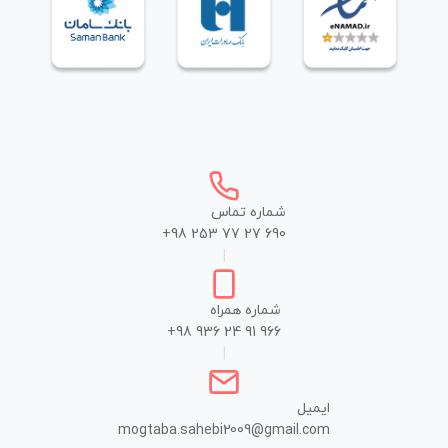
شماره تماس
+98 253 77 27 690
|
شماره همراه
+98 936 24 91 966
|
ایمیل
mogtaba.sahebi2009@gmail.com