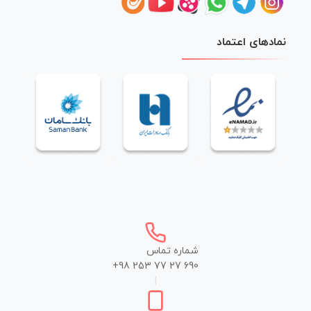
نمادهای اعتماد
شماره تماس
+98 253 77 27 690
|