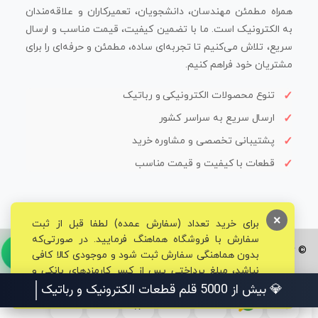
همراه مطمئن مهندسان، دانشجویان، تعمیرکاران و علاقه‌مندان
به الکترونیک است. ما با تضمین کیفیت، قیمت مناسب و ارسال
سریع، تلاش می‌کنیم تا تجربه‌ای ساده، مطمئن و حرفه‌ای را برای
مشتریان خود فراهم کنیم.
تنوع محصولات الکترونیکی و رباتیک
ارسال سریع به سراسر کشور
پشتیبانی تخصصی و مشاوره خرید
قطعات با کیفیت و قیمت مناسب
×
برای خرید تعداد (سفارش عمده) لطفا قبل از ثبت
سفارش با فروشگاه هماهنگ فرمایید. در صورتی‌که
© تمامی حقوق برای فروشگاه تخصصی قم الکترونیک محفوظ می‌باشد.
بدون هماهنگی سفارش ثبت شود و موجودی کالا کافی
نباشد، مبلغ پرداختی پس از کسر کارمزدهای بانکی و
مالیاتی به حساب شما بازگشت داده خواهد شد.
💎 بیش از 5000 قلم قطعات الکترونیک و رباتیک