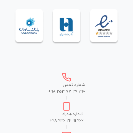
شماره تماس
+98 253 77 27 690
|
شماره همراه
+98 936 24 91 966
|