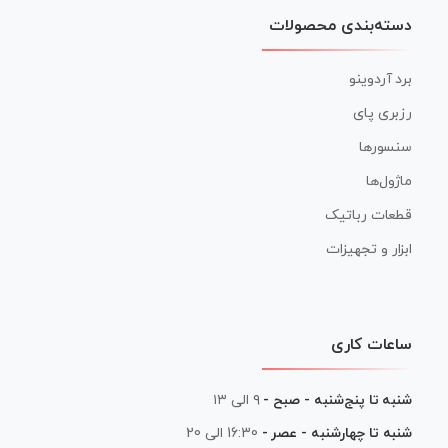
دسته‌بندی محصولات
برد آردوینو
رزبری پای
سنسورها
ماژول‌ها
قطعات رباتیک
ابزار و تجهیزات
ساعات کاری
شنبه تا پنج‌شنبه - صبح -
۹ الی ۱۳
شنبه تا چهارشنبه - عصر -
16:30 الی 20