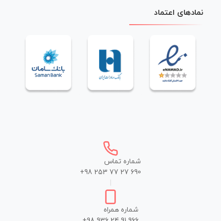
نمادهای اعتماد
شماره تماس
+98 253 77 27 690
|
شماره همراه
+98 936 24 91 966