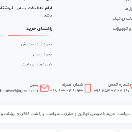
ایام تعطیلات رسمی فروشگا
ل‌ها
باشد
ات رباتیک
راهنمای خرید
ر و تجهیزات
نحوه ثبت سفارش
نحوه ارسال
شیوه‌های پرداخت
شماره تماس
شماره همراه
ایمیل
|
|
hebi2009@gmail.com
+98 936 24 91 966
+98 253 77 27 690
سیاست حریم خصوصی
|
قوانین و مقررات
|
سیاست بازگشت کالا
|
رفع ایرادات و