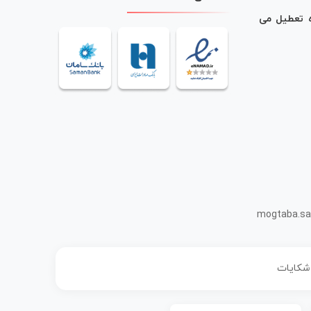
ه تعطیل می
mogtaba.sa
 شکایات