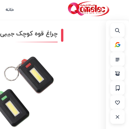
خانه
چراغ قوه کوچک جیبی LED جاکلید