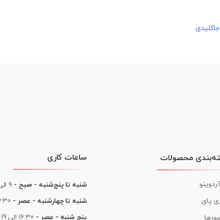
ساعات کاری
ه‌بندی محصولات
آردوینو
شنبه تا پنج‌شنبه - صبح -
۹ الی ۱۳
شنبه تا چهارشنبه - عصر -
16:30 الی
ی پای
پنج شنبه - عصر -
16:30 الی 19
ورها