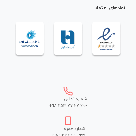
نمادهای اعتماد
شماره تماس
+98 253 77 27 690
|
شماره همراه
+98 936 24 91 966