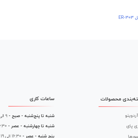
ER
ساعات کاری
ه‌بندی محصولات
آردوینو
شنبه تا پنج‌شنبه - صبح -
۹ الی ۱۳
شنبه تا چهارشنبه - عصر -
16:30 الی
ی پای
پنج شنبه - عصر -
16:30 الی 19
ورها