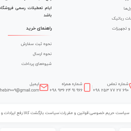
ایام تعطیلات رسمی فروشگا
ل‌ها
باشد
ات رباتیک
راهنمای خرید
ر و تجهیزات
نحوه ثبت سفارش
نحوه ارسال
شیوه‌های پرداخت
شماره تماس
شماره همراه
ایمیل
|
|
hebi2009@gmail.com
+98 936 24 91 966
+98 253 77 27 690
سیاست حریم خصوصی
|
قوانین و مقررات
|
سیاست بازگشت کالا
|
رفع ایرادات و