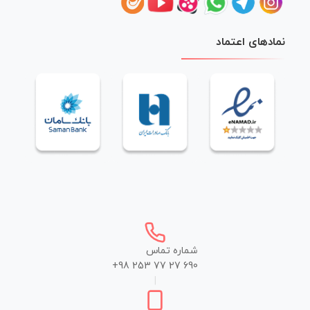
نمادهای اعتماد
شماره تماس
+98 253 77 27 690
|