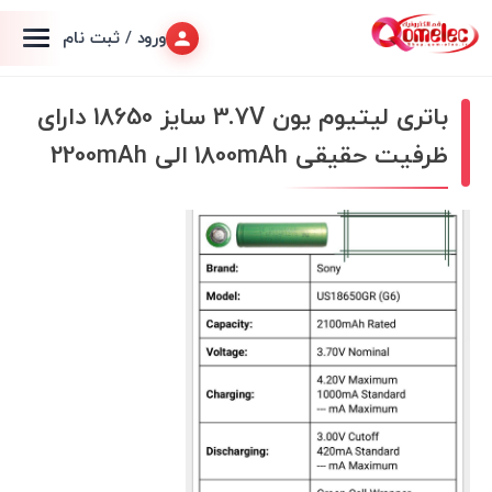
ورود / ثبت نام
باتری لیتیوم یون 3.7V سایز 18650 دارای
ظرفیت حقیقی 1800mAh الی 2200mAh