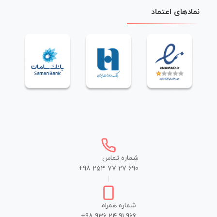
نمادهای اعتماد
شماره تماس
+98 253 77 27 690
|
شماره همراه
+98 936 24 91 966