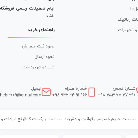
ایام تعطیلات رسمی فروشگا
ل‌ها
باشد
ات رباتیک
راهنمای خرید
ر و تجهیزات
نحوه ثبت سفارش
نحوه ارسال
شیوه‌های پرداخت
شماره تماس
شماره همراه
ایمیل
|
|
hebi2009@gmail.com
+98 936 24 91 966
+98 253 77 27 690
سیاست حریم خصوصی
|
قوانین و مقررات
|
سیاست بازگشت کالا
|
رفع ایرادات و