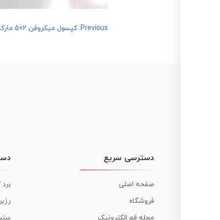
راهبری
Previous:
کپسول میکروفن 502 مارک BTB
نوشته
دسترسی سریع
دست
صفحه اصلی
برد 
فروشگاه
رزبر
مجله قم الکترونیک
سنس