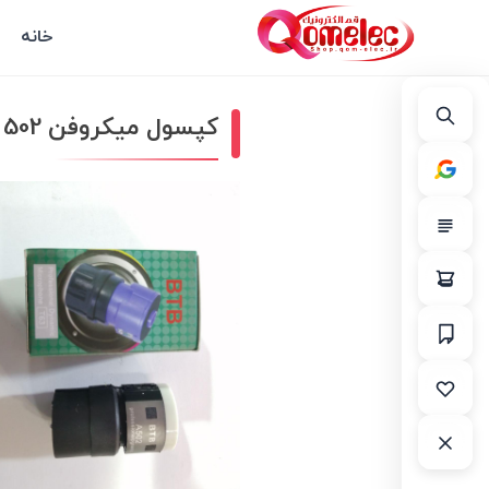
خانه
کپسول میکروفن 502 مارک BTB