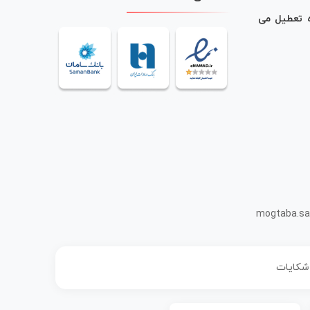
ه تعطیل می
mogtaba.sa
 شکایات