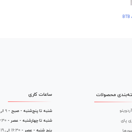
ساعات کاری
ه‌بندی محصولات
آردوینو
شنبه تا پنج‌شنبه - صبح -
۹ الی ۱۳
شنبه تا چهارشنبه - عصر -
16:30 الی
ی پای
پنج شنبه - عصر -
16:30 الی 19
ورها