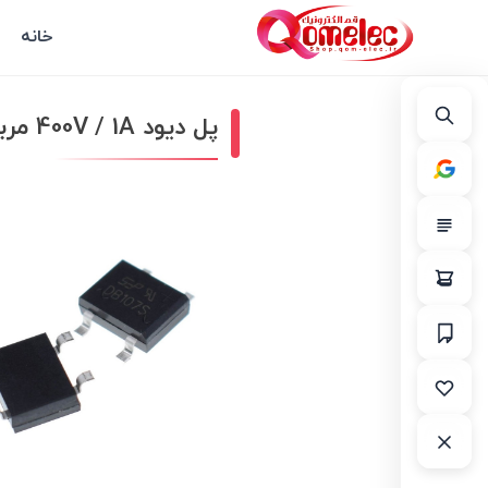
خانه
پل دیود 400V / 1A مربعی DB107S اورجینال SEP