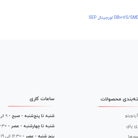
ساعات کاری
ه‌بندی محصولات
آردوینو
شنبه تا پنج‌شنبه - صبح -
۹ الی ۱۳
شنبه تا چهارشنبه - عصر -
16:30 الی
ی پای
پنج شنبه - عصر -
16:30 الی 19
ورها