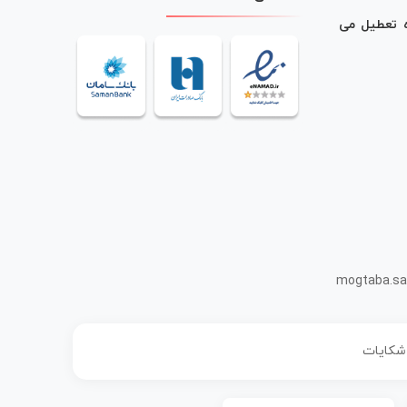
ه تعطیل می
mogtaba.sa
 شکایات