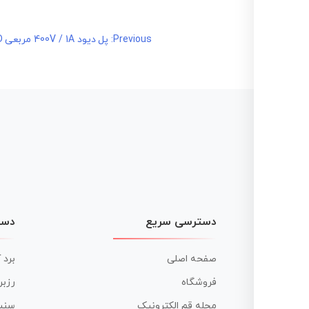
راهبری
Previous:
پل دیود 400V / 1A مربعی DB107S/SMD اورجینال SEP
نوشته
دسترسی سریع
دست
صفحه اصلی
برد 
فروشگاه
رزبر
مجله قم الکترونیک
سنس