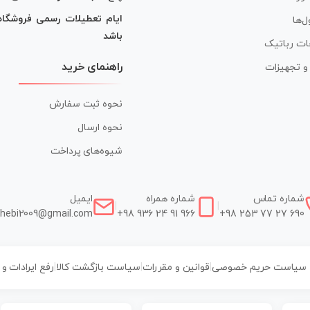
ایام تعطیلات رسمی فروشگا
ل‌ها
باشد
ات رباتیک
راهنمای خرید
ر و تجهیزات
نحوه ثبت سفارش
نحوه ارسال
شیوه‌های پرداخت
شماره تماس
شماره همراه
ایمیل
|
|
hebi2009@gmail.com
+98 936 24 91 966
+98 253 77 27 690
سیاست حریم خصوصی
|
قوانین و مقررات
|
سیاست بازگشت کالا
|
رفع ایرادات و