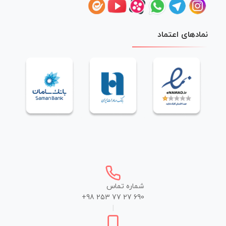
نمادهای اعتماد
شماره تماس
+98 253 77 27 690
|