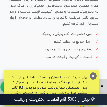
همراه مطمئن مهندسان، دانشجویان، تعمیرکاران و علاقه‌مندان
به الکترونیک است. ما با تضمین کیفیت، قیمت مناسب و ارسال
سریع، تلاش می‌کنیم تا تجربه‌ای ساده، مطمئن و حرفه‌ای را برای
مشتریان خود فراهم کنیم.
تنوع محصولات الکترونیکی و رباتیک
ارسال سریع به سراسر کشور
پشتیبانی تخصصی و مشاوره خرید
قطعات با کیفیت و قیمت مناسب
×
برای خرید تعداد (سفارش عمده) لطفا قبل از ثبت
سفارش با فروشگاه هماهنگ فرمایید. در صورتی‌که
© تمامی حقوق برای فروشگاه تخصصی قم الکترونیک محفوظ می‌باشد.
بدون هماهنگی سفارش ثبت شود و موجودی کالا کافی
نباشد، مبلغ پرداختی پس از کسر کارمزدهای بانکی و
مالیاتی به حساب شما بازگشت داده خواهد شد.
💎 بیش از 5000 قلم قطعات الکترونیک و رباتیک