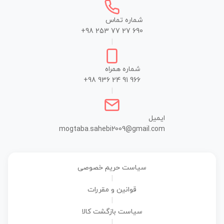
شماره تماس
+98 253 77 27 690
|
شماره همراه
+98 936 24 91 966
|
ایمیل
mogtaba.sahebi2009@gmail.com
سیاست حریم خصوصی
|
قوانین و مقررات
|
سیاست بازگشت کالا
|