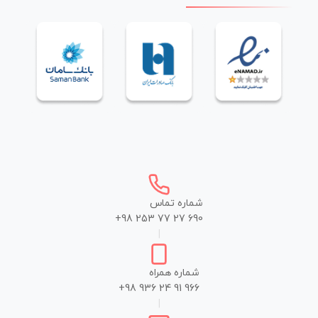
شماره تماس
+98 253 77 27 690
|
شماره همراه
+98 936 24 91 966
|