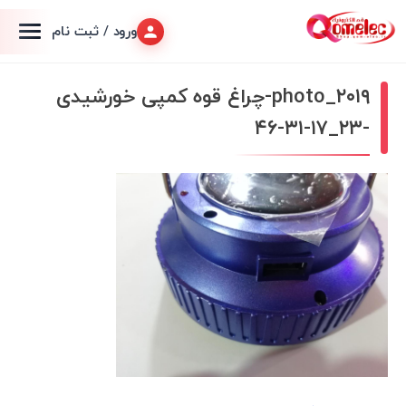
ورود / ثبت نام
photo_۲۰۱۹-چراغ قوه کمپی خورشیدی
-۲۳_۱۷-۳۱-۴۶