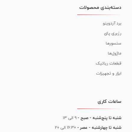
دسته‌بندی محصولات
برد آردوینو
رزبری پای
سنسورها
ماژول‌ها
قطعات رباتیک
ابزار و تجهیزات
ساعات کاری
شنبه تا پنج‌شنبه - صبح -
۹ الی ۱۳
شنبه تا چهارشنبه - عصر -
16:30 الی 20