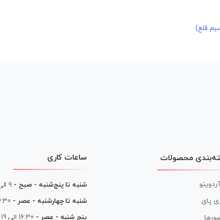
ساعات کاری
ه‌بندی محصولات
آردوینو
شنبه تا پنج‌شنبه - صبح -
۹ الی ۱۳
شنبه تا چهارشنبه - عصر -
16:30 الی
ی پای
پنج شنبه - عصر -
16:30 الی 19
ورها