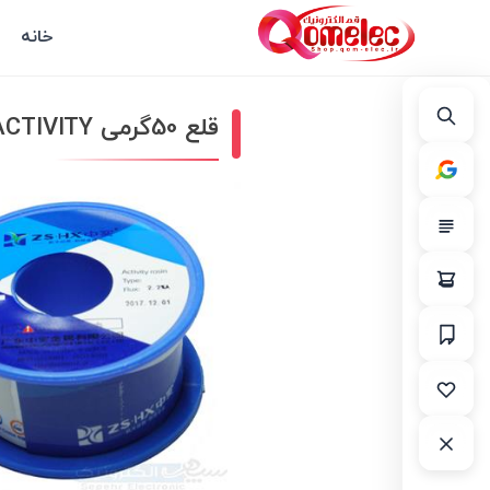
خانه
قلع 50گرمی ACTIVITY ( سیم قلع)