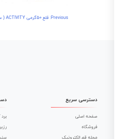
راهبری
Previous:
قلع 50گرمی ACTIVITY ( سیم قلع)
نوشته
دسترسی سریع
دست
صفحه اصلی
برد 
فروشگاه
رزبر
مجله قم الکترونیک
سنس