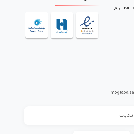
ه تعطیل می
mogtaba.sa
 شکایات