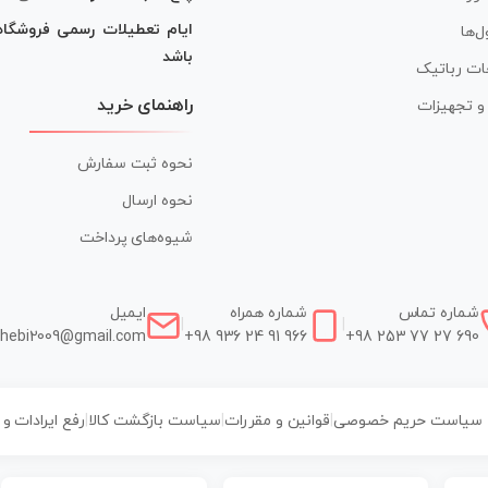
ایام تعطیلات رسمی فروشگا
ل‌ها
باشد
ات رباتیک
راهنمای خرید
ر و تجهیزات
نحوه ثبت سفارش
نحوه ارسال
شیوه‌های پرداخت
شماره تماس
شماره همراه
ایمیل
|
|
hebi2009@gmail.com
+98 936 24 91 966
+98 253 77 27 690
سیاست حریم خصوصی
|
قوانین و مقررات
|
سیاست بازگشت کالا
|
رفع ایرادات و