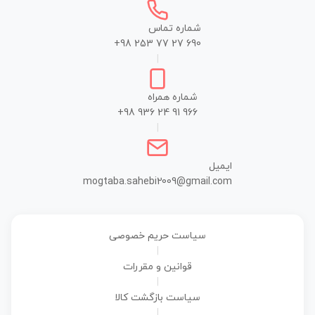
شماره تماس
+98 253 77 27 690
|
شماره همراه
+98 936 24 91 966
|
ایمیل
mogtaba.sahebi2009@gmail.com
سیاست حریم خصوصی
|
قوانین و مقررات
|
سیاست بازگشت کالا
|